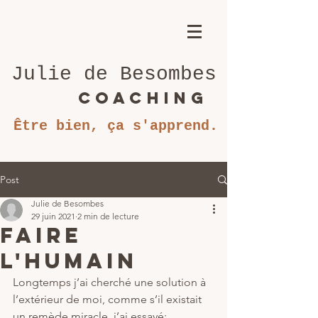
Julie de Besombes
coaching
Être bien, ça s'apprend.
Post
Julie de Besombes
29 juin 2021
2 min de lecture
Faire
l'humain
Longtemps j’ai cherché une solution à 
l’extérieur de moi, comme s’il existait 
un remède miracle, j’ai essayé: 