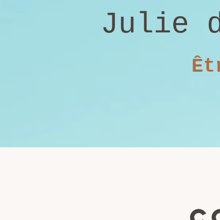
Julie 
Êt
c